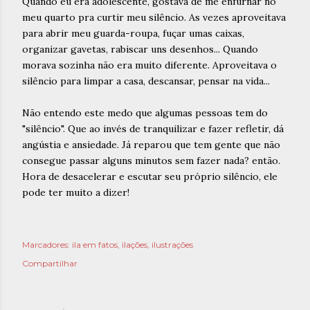
Quando eu era adolescente, gostava de me enfurnar no
meu quarto pra curtir meu silêncio. As vezes aproveitava
para abrir meu guarda-roupa, fuçar umas caixas,
organizar gavetas, rabiscar uns desenhos... Quando
morava sozinha não era muito diferente. Aproveitava o
silêncio para limpar a casa, descansar, pensar na vida...
Não entendo este medo que algumas pessoas tem do
"silêncio". Que ao invés de tranquilizar e fazer refletir, dá
angústia e ansiedade. Já reparou que tem gente que não
consegue passar alguns minutos sem fazer nada? então.
Hora de desacelerar e escutar seu próprio silêncio, ele
pode ter muito a dizer!
Marcadores:
ila em fatos
ilações
ilustrações
Compartilhar