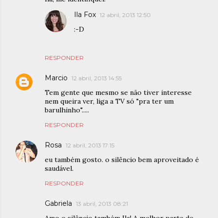
Ila Fox
12 abril, 2013 12:50
:-D
RESPONDER
Marcio
12 abril, 2013 14:55
Tem gente que mesmo se não tiver interesse
nem queira ver, liga a TV só "pra ter um
barulhinho".....
RESPONDER
Rosa
12 abril, 2013 17:15
eu também gosto. o silêncio bem aproveitado é
saudável.
RESPONDER
Gabriela
13 abril, 2013 08:21