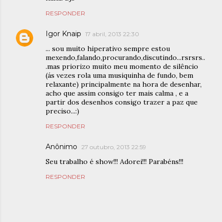
RESPONDER
Igor Knaip
17 abril, 2013 22:30
... sou muito hiperativo sempre estou
mexendo,falando,procurando,discutindo...rsrsrs..
.mas priorizo muito meu momento de silêncio
(ás vezes rola uma musiquinha de fundo, bem
relaxante) principalmente na hora de desenhar,
acho que assim consigo ter mais calma , e a
partir dos desenhos consigo trazer a paz que
preciso...:)
RESPONDER
Anônimo
27 outubro, 2013 22:59
Seu trabalho é show!!! Adorei!!! Parabéns!!!
RESPONDER