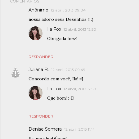
COMENTÁRIOS
Anônimo
12 abril, 2013 09:04
nossa adoro seus Desenhos !! :)
Ila Fox
12 abril, 2013 12:50
Obrigada Inez!
RESPONDER
Juliana B.
12 abril, 2013 09:49
Concordo com você, Ila! =]
Ila Fox
12 abril, 2013 12:50
Que bom! :-D
RESPONDER
Denise Somera
12 abril, 2013 11:14
Ila, me identifiquei!