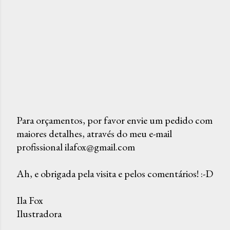
Para orçamentos, por favor envie um pedido com
maiores detalhes, através do meu e-mail
P
profissional ilafox@gmail.com
o
s
Ah, e obrigada pela visita e pelos comentários! :-D
t
a
Ila Fox
r
Ilustradora
u
m