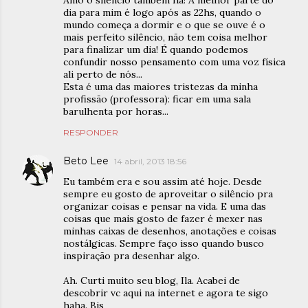
Amo o silêncio também Ila! A melhor parte do
dia para mim é logo após as 22hs, quando o
mundo começa a dormir e o que se ouve é o
mais perfeito silêncio, não tem coisa melhor
para finalizar um dia! É quando podemos
confundir nosso pensamento com uma voz física
ali perto de nós...
Esta é uma das maiores tristezas da minha
profissão (professora): ficar em uma sala
barulhenta por horas...
RESPONDER
Beto Lee
14 abril, 2013 18:56
Eu também era e sou assim até hoje. Desde
sempre eu gosto de aproveitar o silêncio pra
organizar coisas e pensar na vida. E uma das
coisas que mais gosto de fazer é mexer nas
minhas caixas de desenhos, anotações e coisas
nostálgicas. Sempre faço isso quando busco
inspiração pra desenhar algo.
Ah. Curti muito seu blog, Ila. Acabei de
descobrir vc aqui na internet e agora te sigo
haha. Bjs