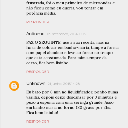
frustrada, foi o meu primeiro de microondas e
não ficou como eu queria, vou tentar em
potência média.
RESPONDER
Anônimo
09 setembro, 2014 19:13
FAZ O SEGUINTE: use a sua receita, mas na
hora de colocar em banho-maria, tampe a forma
com papel alumínio e leve ao forno no tempo
que esta acostumada. Para mim sempre da
certo, fica bem lisinho
RESPONDER
Unknown
21 junho, 2015 14:28
Eu bato por 6 min no liquidificador, ponho numa
vasilha, depois deixo descansar por 3 minutos e
puxo a espuma com uma seringa grande. Asso
em banho maria no forno 180 graus por 2hs.
Fica bem lisinho!
RESPONDER