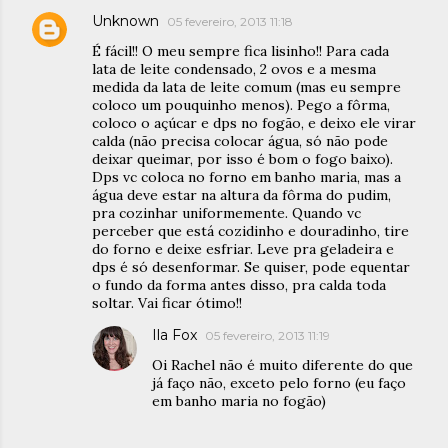
Unknown
05 fevereiro, 2013 11:18
É fácil!! O meu sempre fica lisinho!! Para cada
lata de leite condensado, 2 ovos e a mesma
medida da lata de leite comum (mas eu sempre
coloco um pouquinho menos). Pego a fôrma,
coloco o açúcar e dps no fogão, e deixo ele virar
calda (não precisa colocar água, só não pode
deixar queimar, por isso é bom o fogo baixo).
Dps vc coloca no forno em banho maria, mas a
água deve estar na altura da fôrma do pudim,
pra cozinhar uniformemente. Quando vc
perceber que está cozidinho e douradinho, tire
do forno e deixe esfriar. Leve pra geladeira e
dps é só desenformar. Se quiser, pode equentar
o fundo da forma antes disso, pra calda toda
soltar. Vai ficar ótimo!!
Ila Fox
05 fevereiro, 2013 11:19
Oi Rachel não é muito diferente do que
já faço não, exceto pelo forno (eu faço
em banho maria no fogão)