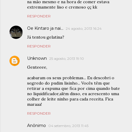
na mão mesmo e na hora de comer estava
extremamente liso e cremoso çç kk
RESPONDER
Oe Kintaro ja nai...
24 agosto, 2013 16:24
Já tentou gelatina?
RESPONDER
Unknown
25 agosto, 2013 19:10
Genteeee,
acabaram os seus problemas... Eu descobri o
segredo do pudim lisinho... Vocês têm que
retirar a espuma que fica por cima quando bate
no liquidificador,além disso, eu acrescento uma
colher de leite ninho para cada receita. Fica
maraaa!
RESPONDER
Anônimo
04 setembro, 2013 11:45