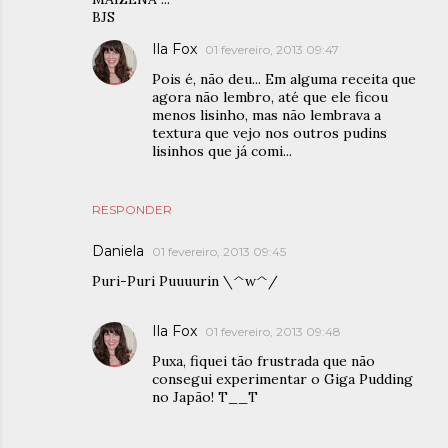
BJS
Ila Fox
01 fevereiro, 2013 09:47
Pois é, não deu... Em alguma receita que
agora não lembro, até que ele ficou
menos lisinho, mas não lembrava a
textura que vejo nos outros pudins
lisinhos que já comi...
RESPONDER
Daniela
01 fevereiro, 2013 09:45
Puri-Puri Puuuurin \^w^/
Ila Fox
01 fevereiro, 2013 09:48
Puxa, fiquei tão frustrada que não
consegui experimentar o Giga Pudding
no Japão! T__T