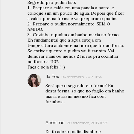
Segredo pro pudim liso:
1- Prepare a calda em uma panela a parte, e
coloque sim um pouco de agua. Depois que fizer
a calda, poe na forma e vai preparar o pudim.
2- Prepare o pudim normalmente, SEM O
AMIDO.
3- Cozinhe o pudim em banho maria no forno.
Eh fundamental que a agua esteja em
temperatura ambiente na hora que for ao forno.
Se estiver quente o pudim vai furar sim. Vai
demorar mais ou menos 2 horas pra cozinhar
no forno a 210°.
Faça e seja feliz!!! :)
Ila Fox
04 setembro, 2013 11:54
Será que o segredo é o forno? Eu
desta forma, só que no fogão em banho
maria e assim mesmo fica com
furinhos...
Anônimo
20 setembro, 2013 16:25
Eu tb adoro pudim lisinho e