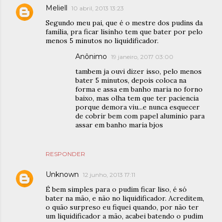
Meliell
10 abril, 2013 13:23
Segundo meu pai, que é o mestre dos pudins da
família, pra ficar lisinho tem que bater por pelo
menos 5 minutos no liquidificador.
Anônimo
19 janeiro, 2017 03:00
tambem ja ouvi dizer isso, pelo menos
bater 5 minutos, depois coloca na
forma e assa em banho maria no forno
baixo, mas olha tem que ter paciencia
porque demora viu...e nunca esquecer
de cobrir bem com papel aluminio para
assar em banho maria bjos
RESPONDER
Unknown
12 junho, 2013 17:11
É bem simples para o pudim ficar liso, é só
bater na mão, e não no liquidificador. Acreditem,
o quão surpreso eu fiquei quando, por não ter
um liquidificador a mão, acabei batendo o pudim