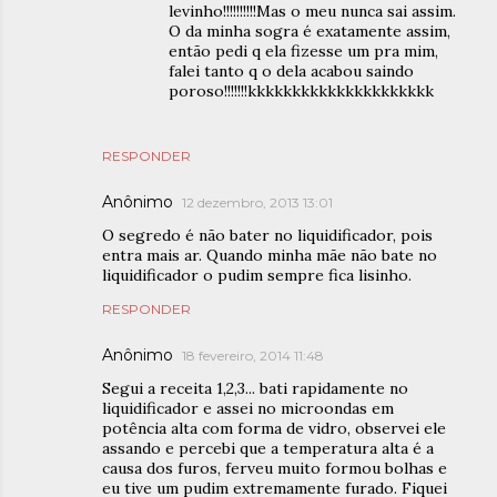
levinho!!!!!!!!!!Mas o meu nunca sai assim.
O da minha sogra é exatamente assim,
então pedi q ela fizesse um pra mim,
falei tanto q o dela acabou saindo
poroso!!!!!!!kkkkkkkkkkkkkkkkkkkkk
RESPONDER
Anônimo
12 dezembro, 2013 13:01
O segredo é não bater no liquidificador, pois
entra mais ar. Quando minha mãe não bate no
liquidificador o pudim sempre fica lisinho.
RESPONDER
Anônimo
18 fevereiro, 2014 11:48
Segui a receita 1,2,3... bati rapidamente no
liquidificador e assei no microondas em
potência alta com forma de vidro, observei ele
assando e percebi que a temperatura alta é a
causa dos furos, ferveu muito formou bolhas e
eu tive um pudim extremamente furado. Fiquei