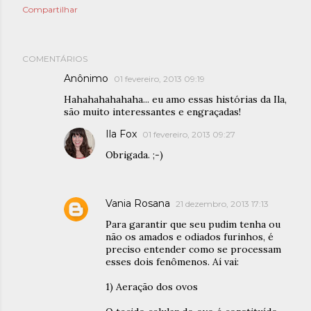
Compartilhar
COMENTÁRIOS
Anônimo
01 fevereiro, 2013 09:19
Hahahahahahaha... eu amo essas histórias da Ila,
são muito interessantes e engraçadas!
Ila Fox
01 fevereiro, 2013 09:27
Obrigada. ;-)
Vania Rosana
21 dezembro, 2013 17:13
Para garantir que seu pudim tenha ou
não os amados e odiados furinhos, é
preciso entender como se processam
esses dois fenômenos. Aí vai:
1) Aeração dos ovos