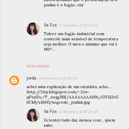
pudim é o fogão, viu!
Ila Fox
01 fevereiro, 2013 20:42
Talvez um fogão industrial com
controle mais sensível de temperatura
seja melhor. O meu o mínimo que vai é
180º...
RESPONDER
yeda
01 fevereiro, 2013 10:03
achei uma explicação de um cientista, acho...
http://3.bp.blogspot.com/-2yw-
qFtsIDc/T_xwjgJlIlI/AAAAAAAAH9c/GYXIJrG
6Ck8/s1600/segredo_pudim.jpg
Ila Fox
01 fevereiro, 2013 20:43
Já tentei tudo daí, menos coar... quem
sabe.