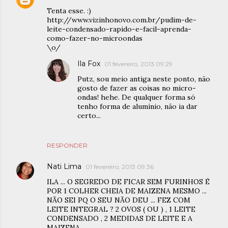
Tenta esse. :)
http://www.vizinhonovo.com.br/pudim-de-
leite-condensado-rapido-e-facil-aprenda-
como-fazer-no-microondas
\o/
Ila Fox
01 fevereiro, 2013 09:29
Putz, sou meio antiga neste ponto, não
gosto de fazer as coisas no micro-
ondas! hehe. De qualquer forma só
tenho forma de alumínio, não ia dar
certo...
RESPONDER
Nati Lima
01 fevereiro, 2013 09:36
ILA ... O SEGREDO DE FICAR SEM FURINHOS É
POR 1 COLHER CHEIA DE MAIZENA MESMO ...
NÃO SEI PQ O SEU NÃO DEU ... FEZ COM
LEITE INTEGRAL ? 2 OVOS ( OU ) , 1 LEITE
CONDENSADO , 2 MEDIDAS DE LEITE E A
MAIZENA ...