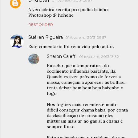
Unknown
01 fevereiro, 2013 09:57
A verdadeira receita pro pudim lisinho:
Photoshop :P hehehe
RESPONDER
Suéllen Rigueira
01 fevereiro, 2013 09:57
Este comentário foi removido pelo autor.
Sharon Caleffi
01 fevereiro, 2013 13:32
Eu acho que a temperatura do
cozimento influencia bastante, Ila.
Quando estiver próximo de ferver a
massa, começam a aparecer as bolhas...
tenta deixar bem bem bem baixinho o
fogo.
Nos fogões mais recentes é muito
difícil conseguir chama baixa, por conta
da classificação de consumo eles
misturam mais ar no gás aí a chama é
sempre forte.
Estou achando que o problema do seu