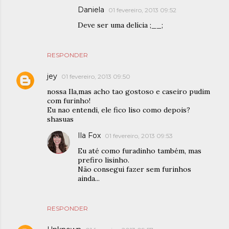
Daniela
01 fevereiro, 2013 09:52
Deve ser uma delícia ;__;
RESPONDER
jey
01 fevereiro, 2013 09:50
nossa Ila,mas acho tao gostoso e caseiro pudim
com furinho!
Eu nao entendi, ele fico liso como depois?
shasuas
Ila Fox
01 fevereiro, 2013 09:53
Eu até como furadinho também, mas
prefiro lisinho.
Não consegui fazer sem furinhos
ainda...
RESPONDER