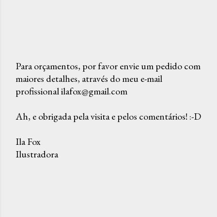
Para orçamentos, por favor envie um pedido com
maiores detalhes, através do meu e-mail
P
profissional ilafox@gmail.com
o
s
Ah, e obrigada pela visita e pelos comentários! :-D
t
a
Ila Fox
r
Ilustradora
u
m
c
o
m