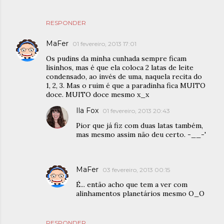
RESPONDER
MaFer
01 fevereiro, 2013 17:01
Os pudins da minha cunhada sempre ficam
lisinhos, mas é que ela coloca 2 latas de leite
condensado, ao invés de uma, naquela recita do
1, 2, 3. Mas o ruim é que a paradinha fica MUITO
doce. MUITO doce mesmo x_x
Ila Fox
01 fevereiro, 2013 20:43
Pior que já fiz com duas latas também,
mas mesmo assim não deu certo. -__-'
MaFer
03 fevereiro, 2013 00:15
É... então acho que tem a ver com
alinhamentos planetários mesmo O_O
RESPONDER