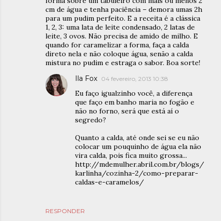
forma sobre um tabuleiro com mais ou menos 2
cm de água e tenha paciência – demora umas 2h
para um pudim perfeito. E a receita é a clássica
1, 2, 3: uma lata de leite condensado, 2 latas de
leite, 3 ovos. Não precisa de amido de milho. E
quando for caramelizar a forma, faça a calda
direto nela e não coloque água, senão a calda
mistura no pudim e estraga o sabor. Boa sorte!
Ila Fox
04 fevereiro, 2013 10:38
Eu faço igualzinho você, a diferença
que faço em banho maria no fogão e
não no forno, será que está aí o
segredo?
Quanto a calda, até onde sei se eu não
colocar um pouquinho de água ela não
vira calda, pois fica muito grossa...
http://mdemulher.abril.com.br/blogs/
karlinha/cozinha-2/como-preparar-
caldas-e-caramelos/
RESPONDER