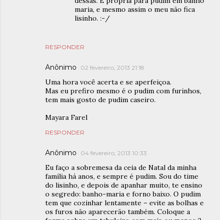
dessas. É própria para pudim em banho
maria, e mesmo assim o meu não fica
lisinho. :-/
RESPONDER
Anônimo
02 fevereiro, 2013 21:18
Uma hora você acerta e se aperfeiçoa.
Mas eu prefiro mesmo é o pudim com furinhos,
tem mais gosto de pudim caseiro.
Mayara Farel
RESPONDER
Anônimo
04 fevereiro, 2013 10:33
Eu faço a sobremesa da ceia de Natal da minha
família há anos, e sempre é pudim. Sou do time
do lisinho, e depois de apanhar muito, te ensino
o segredo: banho-maria e forno baixo. O pudim
tem que cozinhar lentamente – evite as bolhas e
os furos não aparecerão também. Coloque a