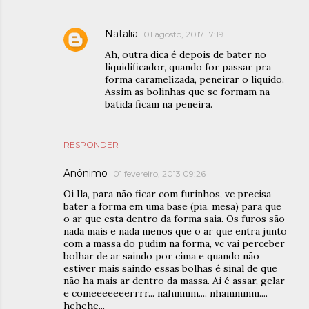
Natalia
01 agosto, 2017 17:19
Ah, outra dica é depois de bater no
liquidificador, quando for passar pra
forma caramelizada, peneirar o liquido.
Assim as bolinhas que se formam na
batida ficam na peneira.
RESPONDER
Anônimo
01 fevereiro, 2013 09:26
Oi Ila, para não ficar com furinhos, vc precisa
bater a forma em uma base (pia, mesa) para que
o ar que esta dentro da forma saia. Os furos são
nada mais e nada menos que o ar que entra junto
com a massa do pudim na forma, vc vai perceber
bolhar de ar saindo por cima e quando não
estiver mais saindo essas bolhas é sinal de que
não ha mais ar dentro da massa. Ai é assar, gelar
e comeeeeeeerrrr... nahmmm.... nhammmm....
hehehe...