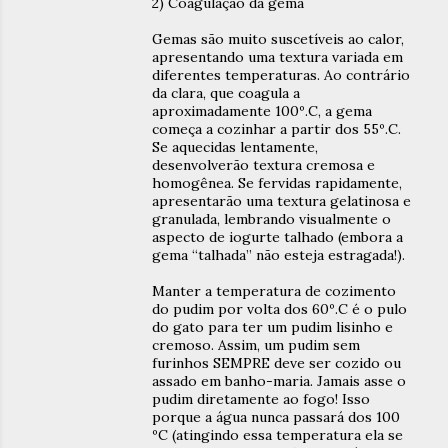
2) Coagulação da gema
Gemas são muito suscetíveis ao calor,
apresentando uma textura variada em
diferentes temperaturas. Ao contrário
da clara, que coagula a
aproximadamente 100º.C, a gema
começa a cozinhar a partir dos 55º.C.
Se aquecidas lentamente,
desenvolverão textura cremosa e
homogênea. Se fervidas rapidamente,
apresentarão uma textura gelatinosa e
granulada, lembrando visualmente o
aspecto de iogurte talhado (embora a
gema “talhada” não esteja estragada!).
Manter a temperatura de cozimento
do pudim por volta dos 60º.C é o pulo
do gato para ter um pudim lisinho e
cremoso. Assim, um pudim sem
furinhos SEMPRE deve ser cozido ou
assado em banho-maria. Jamais asse o
pudim diretamente ao fogo! Isso
porque a água nunca passará dos 100
ºC (atingindo essa temperatura ela se