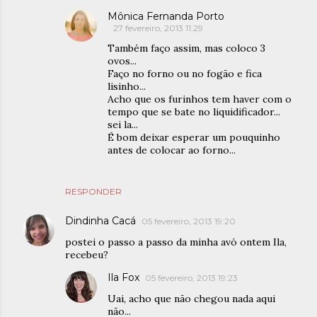
Mônica Fernanda Porto
27 fevereiro, 2013 11:29
Também faço assim, mas coloco 3
ovos...
Faço no forno ou no fogão e fica
lisinho...
Acho que os furinhos tem haver com o
tempo que se bate no liquidificador...
sei la...
É bom deixar esperar um pouquinho
antes de colocar ao forno...
RESPONDER
Dindinha Cacá
05 fevereiro, 2013 19:20
postei o passo a passo da minha avó ontem Ila,
recebeu?
Ila Fox
05 fevereiro, 2013 19:23
Uai, acho que não chegou nada aqui
não...