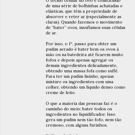
O tecido celular do ovo é constituído
de uma série de bolhinhas achatadas e
elásticas, que têm a propriedade de
absorver e reter ar (especialmente as
claras). Quando fazemos o movimento
de “bater” ovos, insuflamos suas células
de ar.
Por isso, o 1º. passo para obter um
pudim aerado é bater bem os ovos à
mão ou na batedeira até ficarem muito
fofos e depois apenas agregar os
demais ingredientes delicadamente,
obtendo uma massa fofa como suflê.
Para ter um pudim lisinho, apenas
misture os ingredientes com uma
colher, obtendo um líquido denso como
creme de leite.
O que a maioria das pessoas faz é o
caminho do meio: bater todos os
ingredientes no liquidificador. Isso
gera um pudim nem tão fofo, nem tão
cremoso, com alguns furinhos.