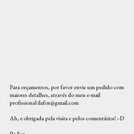
Para orçamentos, por favor envie um pedido com
maiores detalhes, através do meu e-mail
P
profissional ilafox@gmail.com
o
s
Ah, e obrigada pela visita e pelos comentários! :-D
t
a
Ila Fox
r