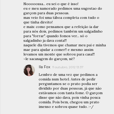
Nooooossa... eu sei o que é isso!
eu e meu namorado pedimos uma sugestao do
garçom para duas pessoas.
mas veio foi uma táboa completa com tudo o
que tinha direito!
e mais: como pensamos que a refeição ia dar
para nós dois, pedimos também um salgadinho
para "forrar". quando fomos ver... só o
salgadinho ja dava conta!!!
naquele dia tivemos que chamar meu pai e minha
mae para ajudar a comer!! e mesmo assim
levamos um monte que sobrou para casa!!!
~le sacanagem do garçom, né?
Ila Fox
11 outubro, 2012 13:37
Lembro de uma vez que pedimos a
comida num hotel. Antes de pedir
perguntamos se o prato podia ser
dividido por duas pessoas, já que não
estávamos com tanta fome. O garçom
disse que não dava, pois vinha pouca
comida. Pois bem, chegou um prato
imenso e sobrou quase tudo. :-/