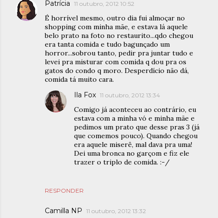
Patrícia
11 outubro, 2012 10:52
É horrível mesmo, outro dia fui almoçar no
shopping com minha mãe, e estava lá aquele
belo prato na foto no restaurito...qdo chegou
era tanta comida e tudo bagunçado um
horror...sobrou tanto, pedir pra juntar tudo e
levei pra misturar com comida q dou pra os
gatos do condo q moro. Desperdício não dá,
comida tá muito cara.
Ila Fox
11 outubro, 2012 13:34
Comigo já aconteceu ao contrário, eu
estava com a minha vó e minha mãe e
pedimos um prato que desse pras 3 (já
que comemos pouco). Quando chegou
era aquele miserê, mal dava pra uma!
Dei uma bronca no garçom e fiz ele
trazer o triplo de comida. :-/
RESPONDER
Camilla NP
11 outubro, 2012 13:32