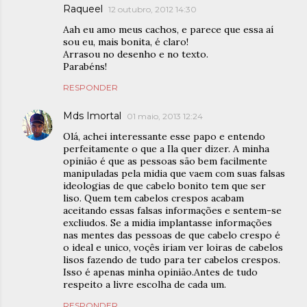
Raqueel
12 outubro, 2012 14:30
Aah eu amo meus cachos, e parece que essa aí
sou eu, mais bonita, é claro!
Arrasou no desenho e no texto.
Parabéns!
RESPONDER
Mds Imortal
01 maio, 2013 12:24
Olá, achei interessante esse papo e entendo
perfeitamente o que a Ila quer dizer. A minha
opinião é que as pessoas são bem facilmente
manipuladas pela midia que vaem com suas falsas
ideologias de que cabelo bonito tem que ser
liso. Quem tem cabelos crespos acabam
aceitando essas falsas informações e sentem-se
excliudos. Se a midia implantasse informações
nas mentes das pessoas de que cabelo crespo é
o ideal e unico, voçês iriam ver loiras de cabelos
lisos fazendo de tudo para ter cabelos crespos.
Isso é apenas minha opinião.Antes de tudo
respeito a livre escolha de cada um.
RESPONDER