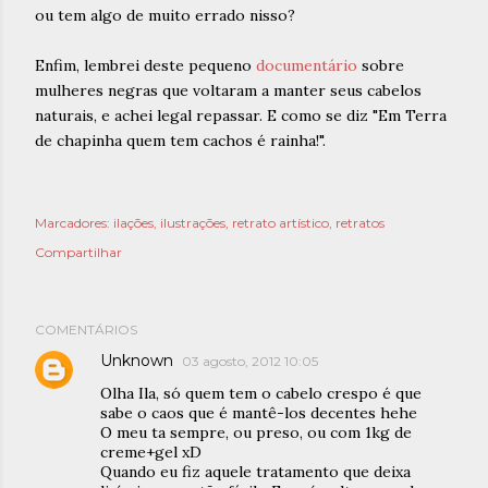
ou tem algo de muito errado nisso?
Enfim, lembrei deste pequeno
documentário
sobre
mulheres negras que voltaram a manter seus cabelos
naturais, e achei legal repassar. E como se diz "Em Terra
de chapinha quem tem cachos é rainha!".
Marcadores:
ilações
ilustrações
retrato artístico
retratos
Compartilhar
COMENTÁRIOS
Unknown
03 agosto, 2012 10:05
Olha Ila, só quem tem o cabelo crespo é que
sabe o caos que é mantê-los decentes hehe
O meu ta sempre, ou preso, ou com 1kg de
creme+gel xD
Quando eu fiz aquele tratamento que deixa