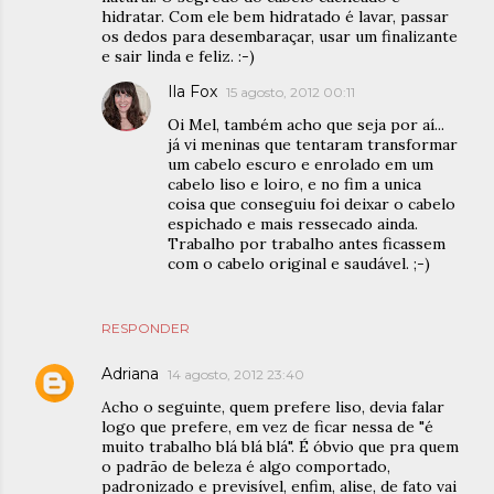
hidratar. Com ele bem hidratado é lavar, passar
os dedos para desembaraçar, usar um finalizante
e sair linda e feliz. :-)
Ila Fox
15 agosto, 2012 00:11
Oi Mel, também acho que seja por aí...
já vi meninas que tentaram transformar
um cabelo escuro e enrolado em um
cabelo liso e loiro, e no fim a unica
coisa que conseguiu foi deixar o cabelo
espichado e mais ressecado ainda.
Trabalho por trabalho antes ficassem
com o cabelo original e saudável. ;-)
RESPONDER
Adriana
14 agosto, 2012 23:40
Acho o seguinte, quem prefere liso, devia falar
logo que prefere, em vez de ficar nessa de "é
muito trabalho blá blá blá". É óbvio que pra quem
o padrão de beleza é algo comportado,
padronizado e previsível, enfim, alise, de fato vai