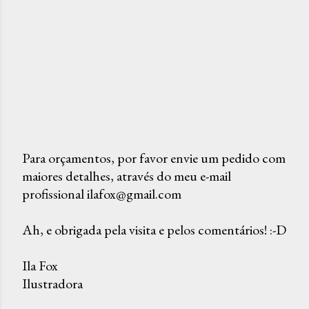
Para orçamentos, por favor envie um pedido com
maiores detalhes, através do meu e-mail
P
profissional ilafox@gmail.com
o
s
Ah, e obrigada pela visita e pelos comentários! :-D
t
a
Ila Fox
r
Ilustradora
u
m