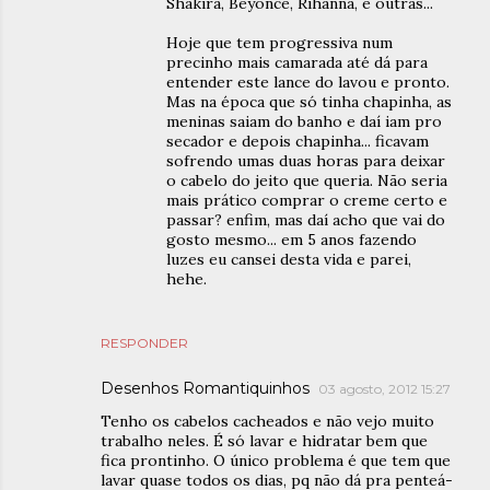
Shakira, Beyoncé, Rihanna, e outras...
Hoje que tem progressiva num
precinho mais camarada até dá para
entender este lance do lavou e pronto.
Mas na época que só tinha chapinha, as
meninas saiam do banho e daí iam pro
secador e depois chapinha... ficavam
sofrendo umas duas horas para deixar
o cabelo do jeito que queria. Não seria
mais prático comprar o creme certo e
passar? enfim, mas daí acho que vai do
gosto mesmo... em 5 anos fazendo
luzes eu cansei desta vida e parei,
hehe.
RESPONDER
Desenhos Romantiquinhos
03 agosto, 2012 15:27
Tenho os cabelos cacheados e não vejo muito
trabalho neles. É só lavar e hidratar bem que
fica prontinho. O único problema é que tem que
lavar quase todos os dias, pq não dá pra penteá-