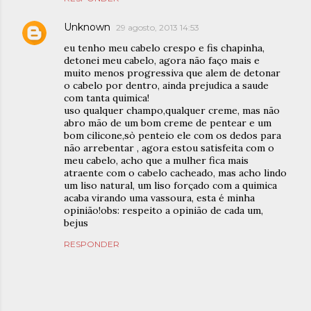
Unknown
29 agosto, 2013 14:53
eu tenho meu cabelo crespo e fis chapinha,
detonei meu cabelo, agora não faço mais e
muito menos progressiva que alem de detonar
o cabelo por dentro, ainda prejudica a saude
com tanta quimica!
uso qualquer champo,qualquer creme, mas não
abro mão de um bom creme de pentear e um
bom cilicone,sò penteio ele com os dedos para
não arrebentar , agora estou satisfeita com o
meu cabelo, acho que a mulher fica mais
atraente com o cabelo cacheado, mas acho lindo
um liso natural, um liso forçado com a quimica
acaba virando uma vassoura, esta é minha
opinião!obs: respeito a opinião de cada um,
bejus
RESPONDER