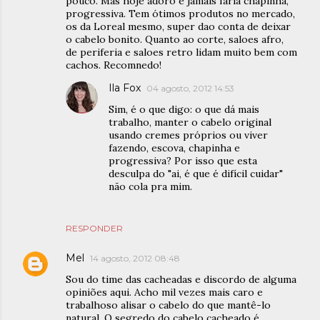
pouco. Mas hoje adoro e jamais faria chapinha,
progressiva. Tem ótimos produtos no mercado,
os da Loreal mesmo, super dao conta de deixar
o cabelo bonito. Quanto ao corte, saloes afro,
de periferia e saloes retro lidam muito bem com
cachos. Recomnedo!
Ila Fox
04 agosto, 2012 14:53
Sim, é o que digo: o que dá mais
trabalho, manter o cabelo original
usando cremes próprios ou viver
fazendo, escova, chapinha e
progressiva? Por isso que esta
desculpa do "ai, é que é difícil cuidar"
não cola pra mim.
RESPONDER
Mel
14 agosto, 2012 08:48
Sou do time das cacheadas e discordo de alguma
opiniões aqui. Acho mil vezes mais caro e
trabalhoso alisar o cabelo do que mantê-lo
natural. O segredo do cabelo cacheado é