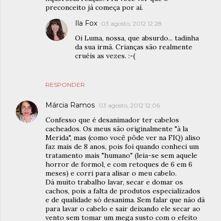
preconceito já começa por aí.
Ila Fox
03 agosto, 2012 12:28
Oi Luma, nossa, que absurdo... tadinha
da sua irmã. Crianças são realmente
cruéis as vezes. :-(
RESPONDER
Márcia Ramos
03 agosto, 2012 12:06
Confesso que é desanimador ter cabelos
cacheados. Os meus são originalmente "à la
Merida", mas (como você pôde ver na FIQ) aliso
faz mais de 8 anos, pois foi quando conheci um
tratamento mais "humano" (leia-se sem aquele
horror de formol, e com retoques de 6 em 6
meses) e corri para alisar o meu cabelo.
Dá muito trabalho lavar, secar e domar os
cachos, pois a falta de produtos especializados
e de qualidade só desanima. Sem falar que não dá
para lavar o cabelo e sair deixando ele secar ao
vento sem tomar um mega susto com o efeito