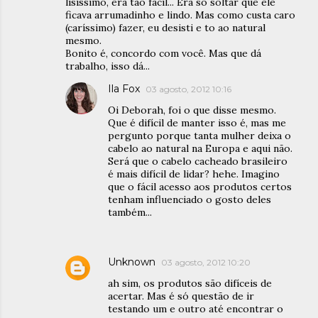
lisíssimo, era tão fácil... Era só soltar que ele
ficava arrumadinho e lindo. Mas como custa caro
(caríssimo) fazer, eu desisti e to ao natural
mesmo.
Bonito é, concordo com você. Mas que dá
trabalho, isso dá...
Ila Fox
03 agosto, 2012 10:16
Oi Deborah, foi o que disse mesmo.
Que é difícil de manter isso é, mas me
pergunto porque tanta mulher deixa o
cabelo ao natural na Europa e aqui não.
Será que o cabelo cacheado brasileiro
é mais difícil de lidar? hehe. Imagino
que o fácil acesso aos produtos certos
tenham influenciado o gosto deles
também...
Unknown
03 agosto, 2012 10:20
ah sim, os produtos são difíceis de
acertar. Mas é só questão de ir
testando um e outro até encontrar o