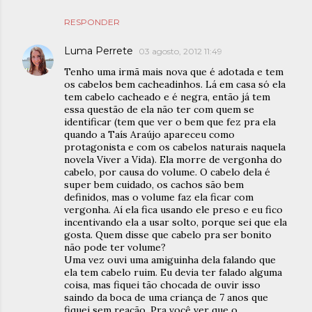
RESPONDER
Luma Perrete
03 agosto, 2012 11:49
Tenho uma irmã mais nova que é adotada e tem
os cabelos bem cacheadinhos. Lá em casa só ela
tem cabelo cacheado e é negra, então já tem
essa questão de ela não ter com quem se
identificar (tem que ver o bem que fez pra ela
quando a Taís Araújo apareceu como
protagonista e com os cabelos naturais naquela
novela Viver a Vida). Ela morre de vergonha do
cabelo, por causa do volume. O cabelo dela é
super bem cuidado, os cachos são bem
definidos, mas o volume faz ela ficar com
vergonha. Aí ela fica usando ele preso e eu fico
incentivando ela a usar solto, porque sei que ela
gosta. Quem disse que cabelo pra ser bonito
não pode ter volume?
Uma vez ouvi uma amiguinha dela falando que
ela tem cabelo ruim. Eu devia ter falado alguma
coisa, mas fiquei tão chocada de ouvir isso
saindo da boca de uma criança de 7 anos que
fiquei sem reação. Pra você ver que o