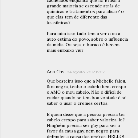
cacheados enquanto que no Brasil a
grande maioria se esconde atrás de
químicas e tratamentos para alisar? o
que elas tem de diferente das
brasileiras?
Para mim isso tudo tem a ver com a
auto estima do povo, sobre o influencia
da mídia. Ou seja, o buraco é beeem
mais embaixo viu?
Ana Cris
04 agosto, 2012 15:02
Que besteira isso que a Michelle falou.
Sou negra, tenho o cabelo bem crespo
e AMO o meu cabelo. Não é difícil de
cuidar quando se tem boa vontade é só
saber o usar o cremes certos.
E quem disse que a pessoa precisa ter
cabelo crespo para saber valoriza-lo?
Ninguém precisa ser gay para ser a
favor da causa gay, nem negro para
defender a causa dos negros. HELLO!