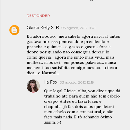
RESPONDER
Gleice Kelly S. B
03 agosto, 2012 11:01
Eu adorooooo... meu cabelo agora natural, antes
gastava horasss penteando e prendendo e
prancha e quimica... e gasto e gasto... fora a
depre por quando nao conseguia deixar-lo
como queria... agora me sinto mais viva... mais
mulher... naos sei... em poucas palavras... nunca
me senti tao satisfeita comigo mesma... ;) fica a
dica... o Natural...
Ila Fox
03 agosto, 2012 12:19
Que legal Gleice! olha, vou dizer que dá
trabalho até para quem não tem cabelo
crespo. Antes eu fazia luzes e
chapinha, já faz dois anos que deixei
meu cabelo com a cor natural, e não
faço mais nada. E tô achando ótimo
assim. ;-)