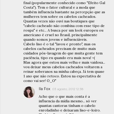
final (popularmente conhecido como "Efeito Gal
Costa"). Tem o fator cultural e a moda que
também influencia bastante na percepção que as
mulheres tem sobre os cabelos cacheados.
Quantas vezes não ouvi nas boutiques que
"cabelo cacheado não combina com esse tipo de
roupa" e etc... A busca por um look europeu ou
americano é cruel no Brasil, principalmente
quando somos jovens e influenciáveis.
Cabelo liso é o tal "lavou e pronto", mas os
cabelos cacheados precisam de muito mais
cuidados pós-lavagem do que muita gente tem
paciência, tipo eu quando era mais nova! =(
Mas agora que estou mais velha e mais vaidosa...
vou deixar meus cabelos cacheados voltarem a
reinar soberanos na minha cabeça. Já tem quase
1 ano que não retoco. Estou na expectativa de
como vai ser! O_O"
Ila Fox
03 agosto, 2012 12:38
Acho que o que mais conta é a
influencia da mídia mesmo... só ver
quantas cantoras tinham o cabelo
enroladinho e deixaram liso-e-loiro.