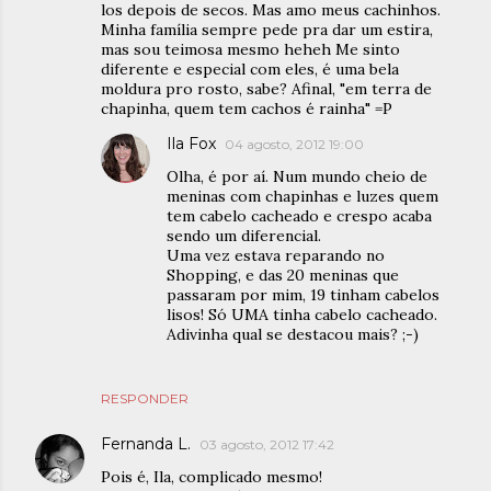
los depois de secos. Mas amo meus cachinhos.
Minha família sempre pede pra dar um estira,
mas sou teimosa mesmo heheh Me sinto
diferente e especial com eles, é uma bela
moldura pro rosto, sabe? Afinal, "em terra de
chapinha, quem tem cachos é rainha" =P
Ila Fox
04 agosto, 2012 19:00
Olha, é por aí. Num mundo cheio de
meninas com chapinhas e luzes quem
tem cabelo cacheado e crespo acaba
sendo um diferencial.
Uma vez estava reparando no
Shopping, e das 20 meninas que
passaram por mim, 19 tinham cabelos
lisos! Só UMA tinha cabelo cacheado.
Adivinha qual se destacou mais? ;-)
RESPONDER
Fernanda L.
03 agosto, 2012 17:42
Pois é, Ila, complicado mesmo!