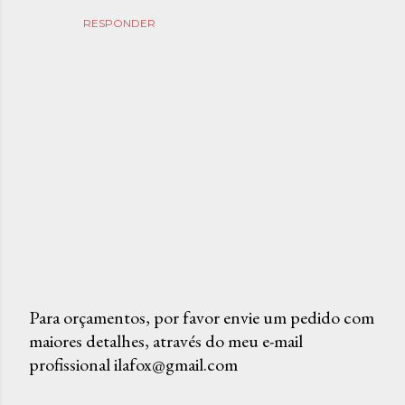
RESPONDER
Para orçamentos, por favor envie um pedido com
maiores detalhes, através do meu e-mail
P
profissional ilafox@gmail.com
o
s