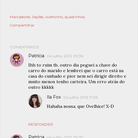
Marcadores:
ilações
ovelhinho
quadrinhos
Compartilhar
COMENTÁRIOS
Patrícia
04 julho, 2012 09:36
Ihh to ruim tb, outro dia peguei a chave do
carro do marido e lembrei que o carro está na
casa do cunhado e pior nem sei dirigir direito e
muito menos tenho carteira. Um erro atrás do
outro kkkkk
Ila Fox
04 julho, 2012 11:06
Hahaha nossa, que Ovelhice! X-D
RESPONDER
Patrícia
04 julho, 2012 09:37