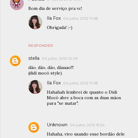
Bom dia de serviço pra vc!
Ila Fox
04 julho, 2012 11:08
Obrigada! ;-)
RESPONDER
stella
04 julho, 2012 10:09
dão, dão, dão, dãaaao!!!
(didi mocó style)
Ila Fox
04 julho, 2012 11:08
Hahahah lembrei de quanto o Didi
Mocó abre a boca com as duas mãos
para "se matar".
Unknown
04 julho, 2012 15:34
Hahaha, vivo usando esse bordão dele