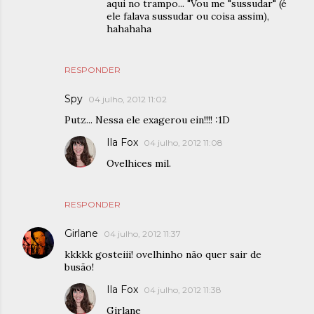
aqui no trampo... "Vou me "sussudar" (é
ele falava sussudar ou coisa assim),
hahahaha
RESPONDER
Spy
04 julho, 2012 11:02
Putz... Nessa ele exagerou ein!!!! :1D
Ila Fox
04 julho, 2012 11:08
Ovelhices mil.
RESPONDER
Girlane
04 julho, 2012 11:37
kkkkk gosteiii! ovelhinho não quer sair de
busão!
Ila Fox
04 julho, 2012 11:38
Girlane