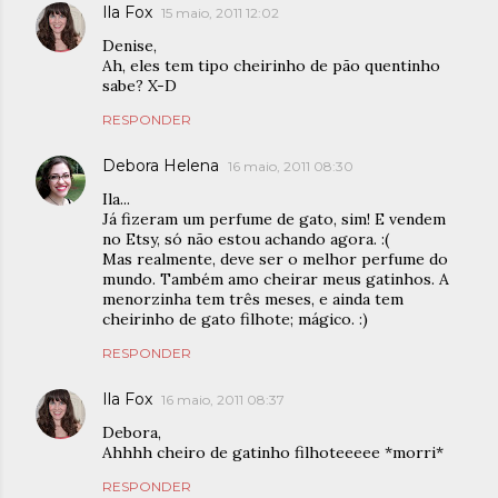
Ila Fox
15 maio, 2011 12:02
Denise,
Ah, eles tem tipo cheirinho de pão quentinho
sabe? X-D
RESPONDER
Debora Helena
16 maio, 2011 08:30
Ila...
Já fizeram um perfume de gato, sim! E vendem
no Etsy, só não estou achando agora. :(
Mas realmente, deve ser o melhor perfume do
mundo. Também amo cheirar meus gatinhos. A
menorzinha tem três meses, e ainda tem
cheirinho de gato filhote; mágico. :)
RESPONDER
Ila Fox
16 maio, 2011 08:37
Debora,
Ahhhh cheiro de gatinho filhoteeeee *morri*
RESPONDER