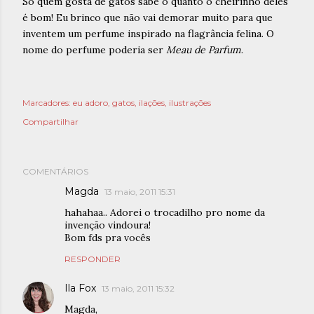
Só quem gosta de gatos sabe o quanto o cheirinho deles
é bom! Eu brinco que não vai demorar muito para que
inventem um perfume inspirado na flagrância felina. O
nome do perfume poderia ser
Meau de Parfum
.
Marcadores:
eu adoro
gatos
ilações
ilustrações
Compartilhar
COMENTÁRIOS
Magda
13 maio, 2011 15:31
hahahaa.. Adorei o trocadilho pro nome da
invenção vindoura!
Bom fds pra vocês
RESPONDER
Ila Fox
13 maio, 2011 15:32
Magda,