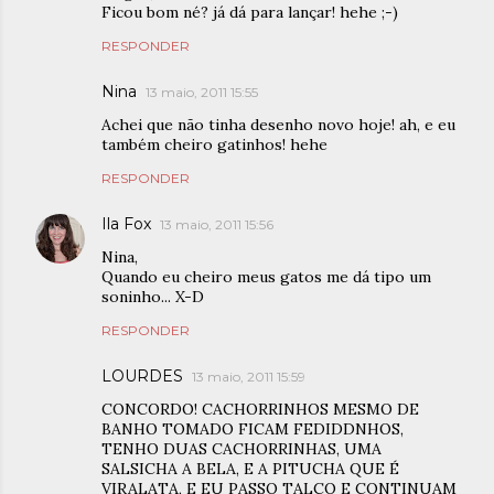
Ficou bom né? já dá para lançar! hehe ;-)
RESPONDER
Nina
13 maio, 2011 15:55
Achei que não tinha desenho novo hoje! ah, e eu
também cheiro gatinhos! hehe
RESPONDER
Ila Fox
13 maio, 2011 15:56
Nina,
Quando eu cheiro meus gatos me dá tipo um
soninho... X-D
RESPONDER
LOURDES
13 maio, 2011 15:59
CONCORDO! CACHORRINHOS MESMO DE
BANHO TOMADO FICAM FEDIDDNHOS,
TENHO DUAS CACHORRINHAS, UMA
SALSICHA A BELA, E A PITUCHA QUE É
VIRALATA, E EU PASSO TALCO E CONTINUAM