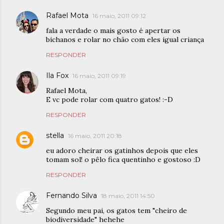
Rafael Mota
16 maio, 2011 09:12
fala a verdade o mais gosto é apertar os
bichanos e rolar no chão com eles igual criança
RESPONDER
Ila Fox
16 maio, 2011 09:19
Rafael Mota,
E vc pode rolar com quatro gatos! :-D
RESPONDER
stella
16 maio, 2011 20:18
eu adoro cheirar os gatinhos depois que eles
tomam sol! o pêlo fica quentinho e gostoso :D
RESPONDER
Fernando Silva
18 maio, 2011 14:50
Segundo meu pai, os gatos tem "cheiro de
biodiversidade" hehehe