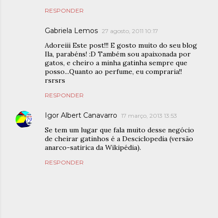
RESPONDER
Gabriela Lemos
27 agosto, 2011 10:17
Adoreiii Este post!!! E gosto muito do seu blog
Ila, parabéns! :D Também sou apaixonada por
gatos, e cheiro a minha gatinha sempre que
posso...Quanto ao perfume, eu compraria!!
rsrsrs
RESPONDER
Igor Albert Canavarro
17 março, 2013 13:53
Se tem um lugar que fala muito desse negócio
de cheirar gatinhos é a Desciclopedia (versão
anarco-satirica da Wikipédia).
RESPONDER