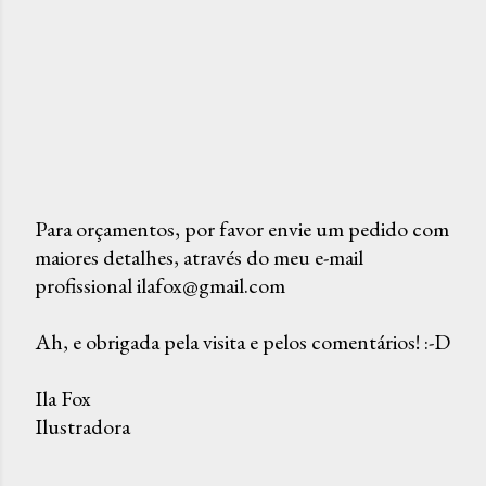
Para orçamentos, por favor envie um pedido com
maiores detalhes, através do meu e-mail
P
profissional ilafox@gmail.com
o
s
Ah, e obrigada pela visita e pelos comentários! :-D
t
a
Ila Fox
r
Ilustradora
u
m
c