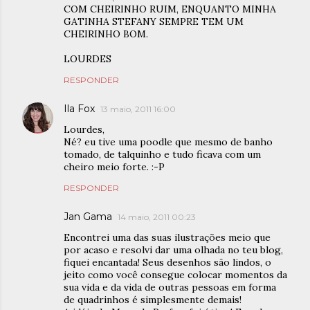
COM CHEIRINHO RUIM, ENQUANTO MINHA
GATINHA STEFANY SEMPRE TEM UM
CHEIRINHO BOM.
LOURDES
RESPONDER
Ila Fox
13 maio, 2011 16:00
Lourdes,
Né? eu tive uma poodle que mesmo de banho
tomado, de talquinho e tudo ficava com um
cheiro meio forte. :-P
RESPONDER
Jan Gama
14 maio, 2011 00:23
Encontrei uma das suas ilustrações meio que
por acaso e resolvi dar uma olhada no teu blog,
fiquei encantada! Seus desenhos são lindos, o
jeito como você consegue colocar momentos da
sua vida e da vida de outras pessoas em forma
de quadrinhos é simplesmente demais!