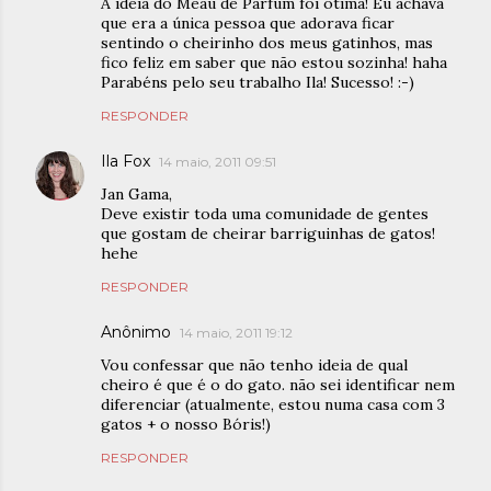
A idéia do Meau de Parfum foi ótima! Eu achava
que era a única pessoa que adorava ficar
sentindo o cheirinho dos meus gatinhos, mas
fico feliz em saber que não estou sozinha! haha
Parabéns pelo seu trabalho Ila! Sucesso! :-)
RESPONDER
Ila Fox
14 maio, 2011 09:51
Jan Gama,
Deve existir toda uma comunidade de gentes
que gostam de cheirar barriguinhas de gatos!
hehe
RESPONDER
Anônimo
14 maio, 2011 19:12
Vou confessar que não tenho ideia de qual
cheiro é que é o do gato. não sei identificar nem
diferenciar (atualmente, estou numa casa com 3
gatos + o nosso Bóris!)
RESPONDER