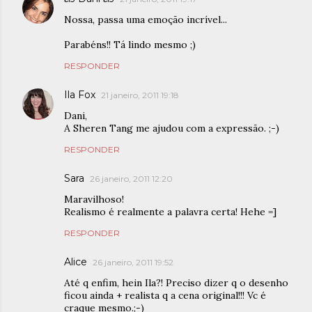
Nossa, passa uma emoção incrível...
Parabéns!! Tá lindo mesmo ;)
RESPONDER
Ila Fox
21 janeiro, 2011 19:18
Dani,
A Sheren Tang me ajudou com a expressão. ;-)
RESPONDER
Sara
26 janeiro, 2011 12:20
Maravilhoso!
Realismo é realmente a palavra certa! Hehe =]
RESPONDER
Alice
26 janeiro, 2011 19:52
Até q enfim, hein Ila?! Preciso dizer q o desenho
ficou ainda + realista q a cena original!!! Vc é
craque mesmo.;-)