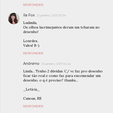
RESPONDER
Ila Fox
21 janeiro, 2011 13:04
Ludmila,
Os olhos lacrimejantes deram um tcharam no
desenho!
Lourdes,
Valeu! B-)
RESPONDER
Anônimo
21 janeiro, 2011 14:44
Linda... Tenho 2 dúvidas: C/ vc faz pro desenho
ficar tão real e como faz para encomendar um
desenho, o q é preciso? thanks...
_Letícia_
Canoas, RS
RESPONDER