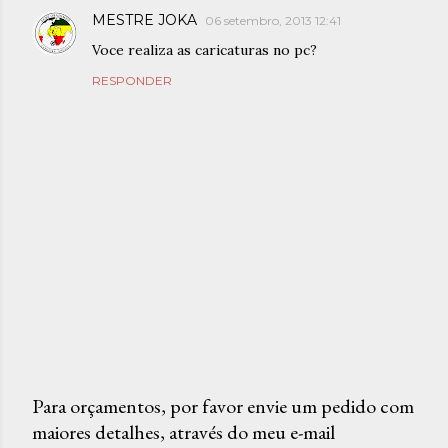
MESTRE JOKA
06 setembro, 2013 12:41
Voce realiza as caricaturas no pc?
RESPONDER
Para orçamentos, por favor envie um pedido com
maiores detalhes, através do meu e-mail
P