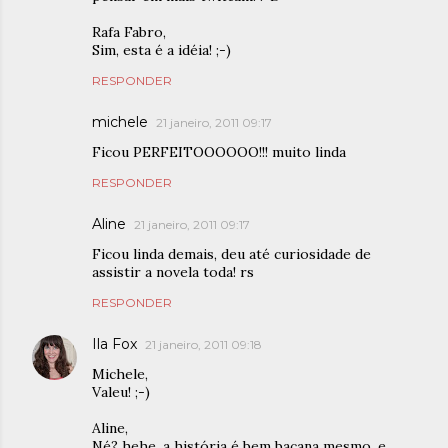
Rafa Fabro,
Sim, esta é a idéia! ;-)
RESPONDER
michele
21 janeiro, 2011 09:17
Ficou PERFEITOOOOOO!!! muito linda
RESPONDER
Aline
21 janeiro, 2011 09:17
Ficou linda demais, deu até curiosidade de
assistir a novela toda! rs
RESPONDER
Ila Fox
21 janeiro, 2011 09:18
Michele,
Valeu! ;-)
Aline,
Né? hehe, a história é bem bacana mesmo, e