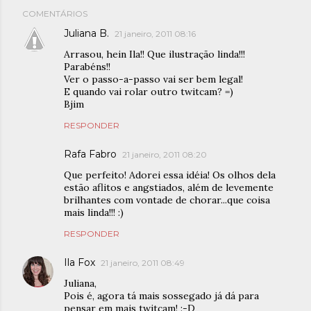
COMENTÁRIOS
Juliana B.
21 janeiro, 2011 08:16
Arrasou, hein Ila!! Que ilustração linda!!!
Parabéns!!
Ver o passo-a-passo vai ser bem legal!
E quando vai rolar outro twitcam? =)
Bjim
RESPONDER
Rafa Fabro
21 janeiro, 2011 08:20
Que perfeito! Adorei essa idéia! Os olhos dela
estão aflitos e angstiados, além de levemente
brilhantes com vontade de chorar...que coisa
mais linda!!! :)
RESPONDER
Ila Fox
21 janeiro, 2011 08:49
Juliana,
Pois é, agora tá mais sossegado já dá para
pensar em mais twitcam! :-D