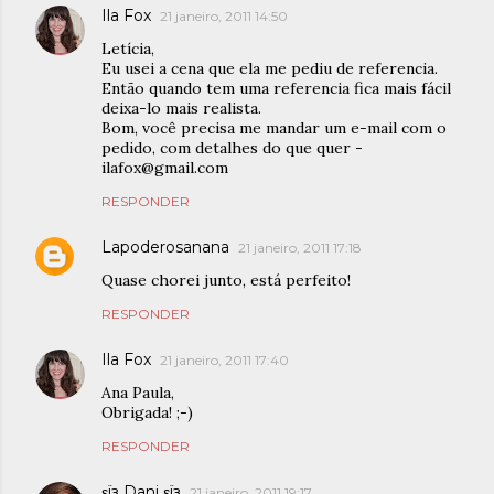
Ila Fox
21 janeiro, 2011 14:50
Letícia,
Eu usei a cena que ela me pediu de referencia.
Então quando tem uma referencia fica mais fácil
deixa-lo mais realista.
Bom, você precisa me mandar um e-mail com o
pedido, com detalhes do que quer -
ilafox@gmail.com
RESPONDER
Lapoderosanana
21 janeiro, 2011 17:18
Quase chorei junto, está perfeito!
RESPONDER
Ila Fox
21 janeiro, 2011 17:40
Ana Paula,
Obrigada! ;-)
RESPONDER
εïз Dani εïз
21 janeiro, 2011 19:17