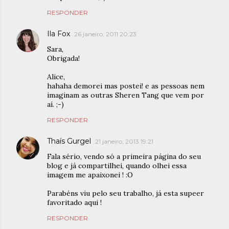
RESPONDER
Ila Fox
26 janeiro, 2011 20:23
Sara,
Obrigada!
Alice,
hahaha demorei mas postei! e as pessoas nem
imaginam as outras Sheren Tang que vem por
aí. ;-)
RESPONDER
Thaís Gurgel
21 janeiro, 2013 19:21
Fala sério, vendo só a primeira página do seu
blog e já compartilhei, quando olhei essa
imagem me apaixonei ! :O
Parabéns viu pelo seu trabalho, já esta supeer
favoritado aqui !
RESPONDER