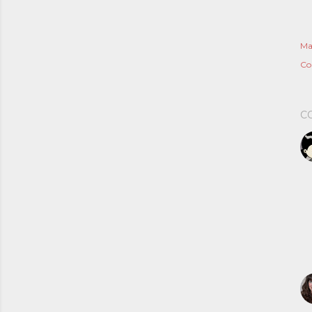
Ma
Co
C