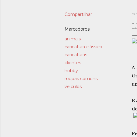
Compartilhar
ou
L
Marcadores
animais
caricatura clássica
caricaturas
clientes
A 
hobby
Go
roupas comuns
um
veículos
E 
de
Fe