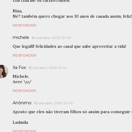
Um charme os cachorrinhos!
Nina,
Né? também quero chegar aos 10 anos de casada assim, feliz
RESPONDER
michele
18 outubro, 2010 10:40
Que legalll! felicidades ao casal que sabe aproveitar a vida!
RESPONDER
Ila Fox
18 outubro, 2010 10:41
Michele,
Aeee \o/
RESPONDER
Anônimo
18 outubro, 2010 10:43
Aposto que eles não tiveram filhos só assim para conseguir 
Ludmila
RESPONDER