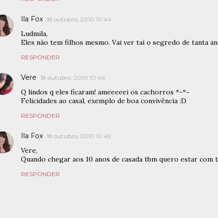
Ila Fox
18 outubro, 2010 10:44
Ludmila,
Eles não tem filhos mesmo. Vai ver taí o segredo de tanta an
RESPONDER
Vere
18 outubro, 2010 10:46
Q lindos q eles ficaram! ameeeeei os cachorros *-*~
Felicidades ao casal, exemplo de boa convivência :D
RESPONDER
Ila Fox
18 outubro, 2010 10:49
Vere,
Quando chegar aos 10 anos de casada tbm quero estar com t
RESPONDER