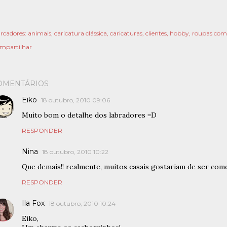
rcadores:
animais
caricatura clássica
caricaturas
clientes
hobby
roupas co
mpartilhar
OMENTÁRIOS
Eiko
18 outubro, 2010 09:06
Muito bom o detalhe dos labradores =D
RESPONDER
Nina
18 outubro, 2010 10:22
Que demais!! realmente, muitos casais gostariam de ser como
RESPONDER
Ila Fox
18 outubro, 2010 10:24
Eiko,