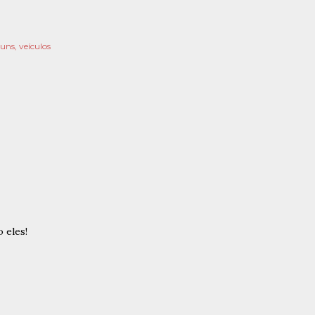
muns
veículos
 eles!