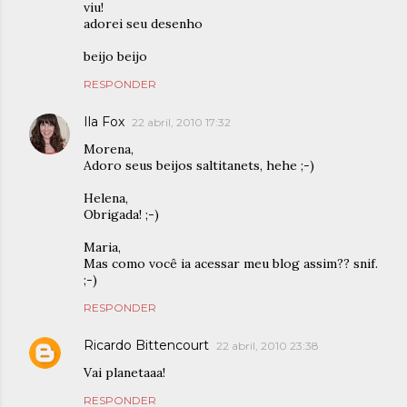
viu!
adorei seu desenho
beijo beijo
RESPONDER
Ila Fox
22 abril, 2010 17:32
Morena,
Adoro seus beijos saltitanets, hehe ;-)
Helena,
Obrigada! ;-)
Maria,
Mas como você ia acessar meu blog assim?? snif.
;-)
RESPONDER
Ricardo Bittencourt
22 abril, 2010 23:38
Vai planetaaa!
RESPONDER