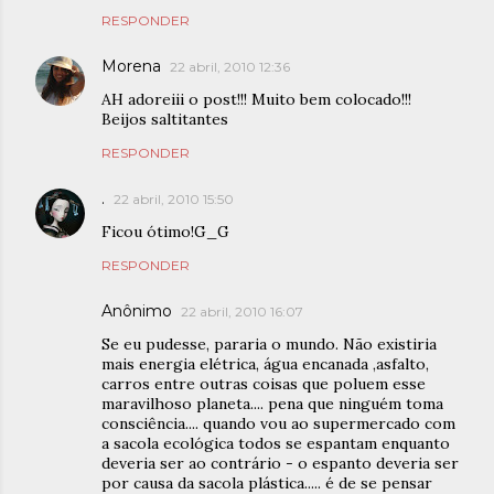
RESPONDER
Morena
22 abril, 2010 12:36
AH adoreiii o post!!! Muito bem colocado!!!
Beijos saltitantes
RESPONDER
.
22 abril, 2010 15:50
Ficou ótimo!G_G
RESPONDER
Anônimo
22 abril, 2010 16:07
Se eu pudesse, pararia o mundo. Não existiria
mais energia elétrica, água encanada ,asfalto,
carros entre outras coisas que poluem esse
maravilhoso planeta.... pena que ninguém toma
consciência.... quando vou ao supermercado com
a sacola ecológica todos se espantam enquanto
deveria ser ao contrário - o espanto deveria ser
por causa da sacola plástica..... é de se pensar