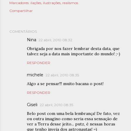
Marcadores:
ilações
ilustrações
realismos
Compartilhar
COMENTÁRIOS
Nina
22 abril, 2010 08:32
Obrigada por nos fazer lembrar desta data, que
talvez seja a data mais importante do mundo! ;-)
RESPONDER
michele
22 abril, 2010 08:35
Algo a se pensar!!! muito bacana o post!
RESPONDER
Giseli
22 abril, 2010 08:35
Belo post com uma bela lembrança! De fato, vez
ou outra imagino como seria essa sensação de
ver a Terra desse jeito... putz, é nessas horas
que tenho inveja dos astronautas! =)