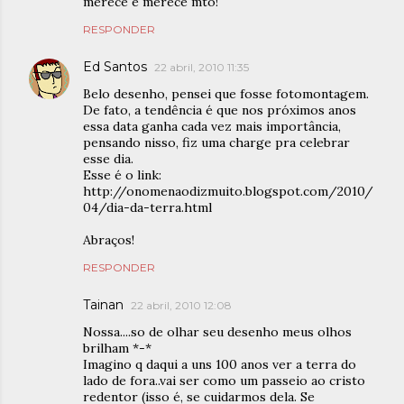
merece e merece mto!
RESPONDER
Ed Santos
22 abril, 2010 11:35
Belo desenho, pensei que fosse fotomontagem.
De fato, a tendência é que nos próximos anos
essa data ganha cada vez mais importância,
pensando nisso, fiz uma charge pra celebrar
esse dia.
Esse é o link:
http://onomenaodizmuito.blogspot.com/2010/
04/dia-da-terra.html
Abraços!
RESPONDER
Tainan
22 abril, 2010 12:08
Nossa....so de olhar seu desenho meus olhos
brilham *-*
Imagino q daqui a uns 100 anos ver a terra do
lado de fora..vai ser como um passeio ao cristo
redentor (isso é, se cuidarmos dela. Se