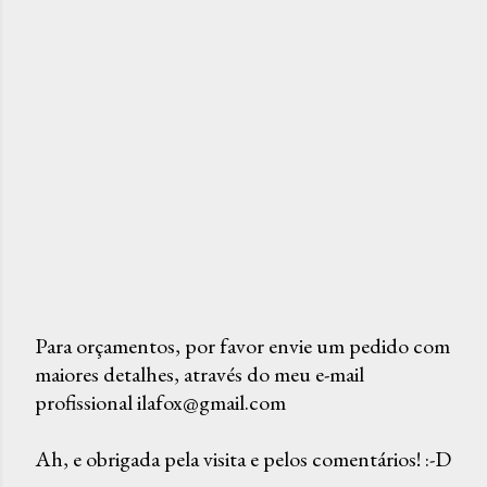
Para orçamentos, por favor envie um pedido com
maiores detalhes, através do meu e-mail
P
profissional ilafox@gmail.com
o
s
Ah, e obrigada pela visita e pelos comentários! :-D
t