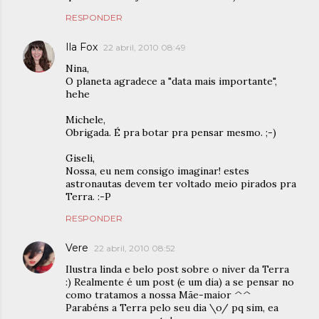
RESPONDER
Ila Fox
22 abril, 2010 08:49
Nina,
O planeta agradece a "data mais importante",
hehe
Michele,
Obrigada. É pra botar pra pensar mesmo. ;-)
Giseli,
Nossa, eu nem consigo imaginar! estes
astronautas devem ter voltado meio pirados pra
Terra. :-P
RESPONDER
Vere
22 abril, 2010 08:52
Ilustra linda e belo post sobre o niver da Terra
:) Realmente é um post (e um dia) a se pensar no
como tratamos a nossa Mãe-maior ^^
Parabéns a Terra pelo seu dia \o/ pq sim, ea