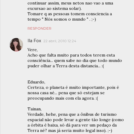
continuar assim, meus netos nao vao a uma
excursao ao sistema solar).
Tomare q as pessoas tomem consciencia a
tempo " Nós somos o mundo " . ;-)
RESPONDER
Ila Fox
22 abril, 2010 12:24
Vere,
Acho que falta muito para todos terem esta
consciência... quem sabe no dia que todo mundo
puder olhar a Terra desta distancia... :(
Eduardo,
Certeza, o planeta é muito importante, pois é
nossa casa né... pena que só estejam se
preocupando mais com ela agora. :(
Tainan,
Verdade, hehe, pena que a ônibus de turismo
espacial não pode levar a gente tão longe (como
a órbita é baixa, só dá para ver um pedaço da
Terra né? mas já seria muito legal isso). ;-)