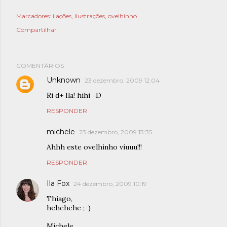
Marcadores:
ilações
ilustrações
ovelhinho
Compartilhar
COMENTÁRIOS
Unknown
23 dezembro, 2009 12:04
Ri d+ Ila! hihi =D
RESPONDER
michele
23 dezembro, 2009 13:35
Ahhh este ovelhinho viuuu!!!
RESPONDER
Ila Fox
24 dezembro, 2009 10:19
Thiago,
hehehehe ;-)
Michele,