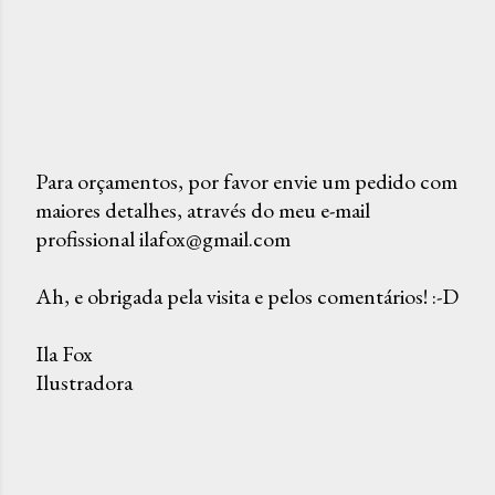
Para orçamentos, por favor envie um pedido com
maiores detalhes, através do meu e-mail
P
profissional ilafox@gmail.com
o
s
Ah, e obrigada pela visita e pelos comentários! :-D
t
a
Ila Fox
r
Ilustradora
u
m
c
o