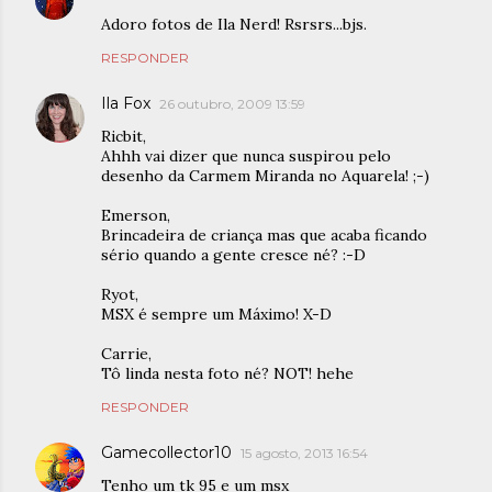
Adoro fotos de Ila Nerd! Rsrsrs...bjs.
RESPONDER
Ila Fox
26 outubro, 2009 13:59
Ricbit,
Ahhh vai dizer que nunca suspirou pelo
desenho da Carmem Miranda no Aquarela! ;-)
Emerson,
Brincadeira de criança mas que acaba ficando
sério quando a gente cresce né? :-D
Ryot,
MSX é sempre um Máximo! X-D
Carrie,
Tô linda nesta foto né? NOT! hehe
RESPONDER
Gamecollector10
15 agosto, 2013 16:54
Tenho um tk 95 e um msx