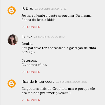
P. Dias
23 outubro, 2009 10:43
Jesus, eu lembro deste programa. Da mesma
época do Iconia kkkk
RESPONDER
Ila Fox
23 outubro, 2009 13:19
Denise,
Seu pai deve ter adoraaaado a gastação de tinta
né??? ;-)
Peterson,
É... somos véios.
RESPONDER
Ricardo Bittencourt
23 outubro, 2009 13:55
Eu gostava mais do Graphos, mas é porque ele
era melhor pra fazer pixelart :)
RESPONDER