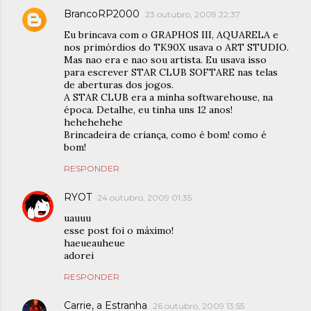
BrancoRP2000
23 outubro, 2009 22:37
Eu brincava com o GRAPHOS III, AQUARELA e
nos primórdios do TK90X usava o ART STUDIO.
Mas nao era e nao sou artista. Eu usava isso
para escrever STAR CLUB SOFTARE nas telas
de aberturas dos jogos.
A STAR CLUB era a minha softwarehouse, na
época. Detalhe, eu tinha uns 12 anos!
hehehehehe
Brincadeira de criança, como é bom! como é
bom!
RESPONDER
RYOT
24 outubro, 2009 01:35
uauuu
esse post foi o máximo!
haeueauheue
adorei
RESPONDER
Carrie, a Estranha
26 outubro, 2009 13:55