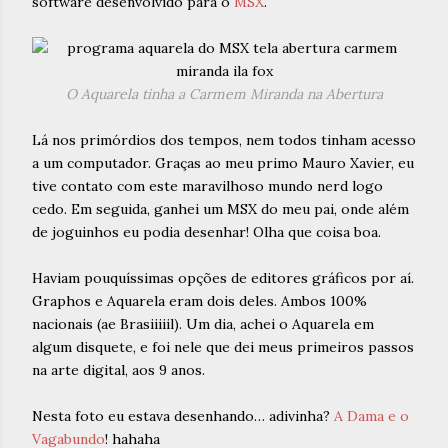
software desenvolvido para o
MSX
.
O Aquarela tinha a Carmem Miranda na Abertura
Lá nos primórdios dos tempos, nem todos tinham acesso
a um computador. Graças ao meu primo Mauro Xavier, eu
tive contato com este maravilhoso mundo nerd logo
cedo. Em seguida, ganhei um MSX do meu pai, onde além
de joguinhos eu podia desenhar! Olha que coisa boa.
Haviam pouquíssimas opções de editores gráficos por aí.
Graphos e Aquarela eram dois deles. Ambos 100%
nacionais (ae Brasiiiiil). Um dia, achei o Aquarela em
algum disquete, e foi nele que dei meus primeiros passos
na arte digital, aos 9 anos.
Nesta foto eu estava desenhando… adivinha?
A Dama e o
Vagabundo
! hahaha