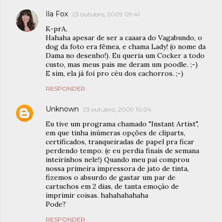
Ila Fox
23 outubro, 2009 09:41
K-prA,
Hahaha apesar de ser a caaara do Vagabundo, o
dog da foto era fêmea, e chama Lady! (o nome da
Dama no desenho!). Eu queria um Cocker a todo
custo, mas meus pais me deram um poodle. ;-)
E sim, ela já foi pro céu dos cachorros. ;-)
RESPONDER
Unknown
23 outubro, 2009 10:04
Eu tive um programa chamado "Instant Artist",
em que tinha inúmeras opções de cliparts,
certificados, tranqueiradas de papel pra ficar
perdendo tempo. (e eu perdia finais de semana
inteirinhos nele!) Quando meu pai comprou
nossa primeira impressora de jato de tinta,
fizemos o absurdo de gastar um par de
cartuchos em 2 dias, de tanta emoção de
imprimir coisas. hahahahahaha
Pode?
RESPONDER