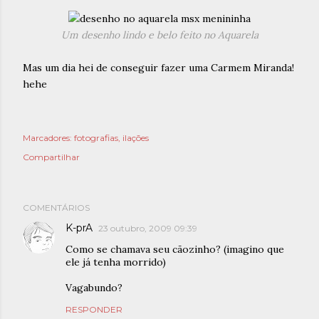
Um desenho lindo e belo feito no Aquarela
Mas um dia hei de conseguir fazer uma Carmem Miranda!
hehe
Marcadores:
fotografias
ilações
Compartilhar
COMENTÁRIOS
K-prA
23 outubro, 2009 09:39
Como se chamava seu cãozinho? (imagino que
ele já tenha morrido)
Vagabundo?
RESPONDER