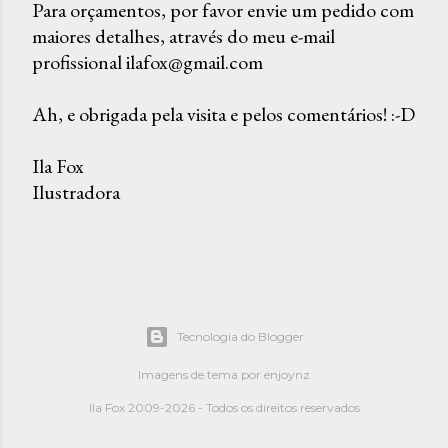
Para orçamentos, por favor envie um pedido com
maiores detalhes, através do meu e-mail
P
profissional ilafox@gmail.com
o
s
Ah, e obrigada pela visita e pelos comentários! :-D
t
a
Ila Fox
r
Ilustradora
u
m
c
o
m
e
Tecnologia do Blogger
n
t
Imagens de tema por
enjoynz
á
Ila Fox 2009-2026 - Todos os direitos reservados
r