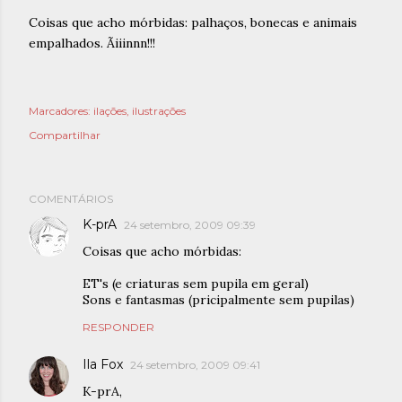
Coisas que acho mórbidas: palhaços, bonecas e animais
empalhados. Ãiiinnn!!!
Marcadores:
ilações
ilustrações
Compartilhar
COMENTÁRIOS
K-prA
24 setembro, 2009 09:39
Coisas que acho mórbidas:
ET's (e criaturas sem pupila em geral)
Sons e fantasmas (pricipalmente sem pupilas)
RESPONDER
Ila Fox
24 setembro, 2009 09:41
K-prA,