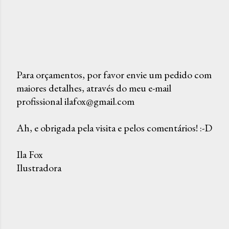
Para orçamentos, por favor envie um pedido com
maiores detalhes, através do meu e-mail
P
profissional ilafox@gmail.com
o
s
Ah, e obrigada pela visita e pelos comentários! :-D
t
a
Ila Fox
r
Ilustradora
u
m
c
o
m