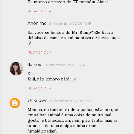
Eu morro de medo de ET também. Aiaiai!!!
RESPONDER
Anônimo
24 setembro, 2009 10:18
Ila, você se lembra do Mr. Bump? Ele ficava
debaixo da cama e se alimentava de meias sujas!
:P
RESPONDER
Ila Fox
24 setembro, 2009 16:58
Elis,
Xiiii, não lembro não! :-/
RESPONDER
Unknown
24 setembro, 2009 17:37
Menina, eu também! odeio palhaços! acho que
empalhar animal é uma coisa de muito mal
gosto! e bonecas... ah, nem piro tanto, mas as
bonecas de uma amiga minha eram
"amaldiçoadas".