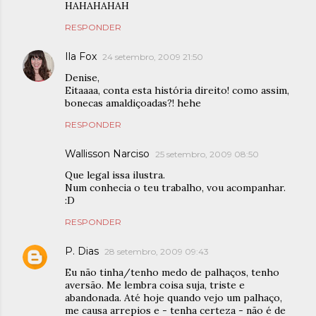
HAHAHAHAH
RESPONDER
Ila Fox
24 setembro, 2009 21:50
Denise,
Eitaaaa, conta esta história direito! como assim,
bonecas amaldiçoadas?! hehe
RESPONDER
Wallisson Narciso
25 setembro, 2009 08:50
Que legal issa ilustra.
Num conhecia o teu trabalho, vou acompanhar.
:D
RESPONDER
P. Dias
28 setembro, 2009 09:43
Eu não tinha/tenho medo de palhaços, tenho
aversão. Me lembra coisa suja, triste e
abandonada. Até hoje quando vejo um palhaço,
me causa arrepios e - tenha certeza - não é de